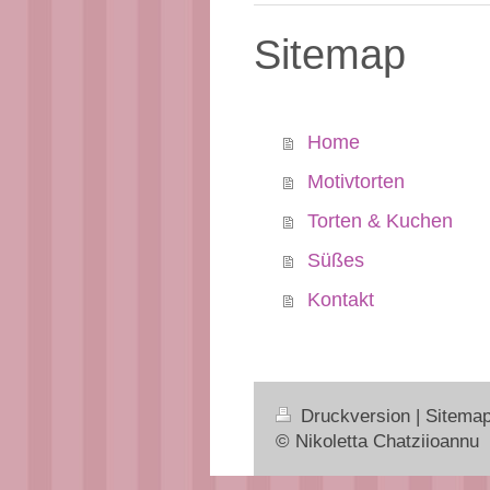
Sitemap
Home
Motivtorten
Torten & Kuchen
Süßes
Kontakt
Druckversion
|
Sitema
© Nikoletta Chatziioannu